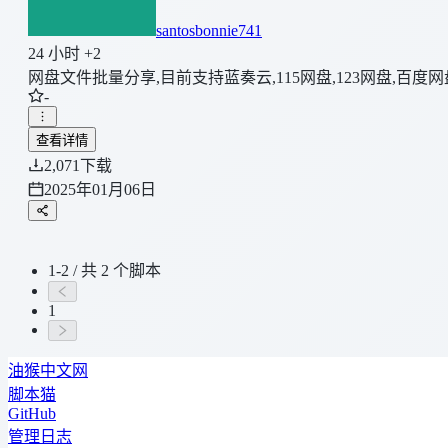
santosbonnie741
24 小时 +2
网盘文件批量分享,目前支持蓝奏云,115网盘,123网盘,百度
-
查看详情
2,071
下载
2025年01月06日
1-2 / 共 2 个脚本
1
油猴中文网
脚本猫
GitHub
管理日志