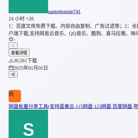
santosbonnie741
24 小时 +28
1：百度文库免费下载、内容自由复制、广告过滤等；2：全
户端下载,支持网易云音乐、QQ音乐、酷狗、喜马拉雅、咪
-
抖音、快手；6：CSDN使用增强：广告移除、净化剪切板
查看详情
30,561
下载
2025年01月01日
网
网盘批量分享工具(支持蓝奏云,115网盘,123网盘,百度网盘,