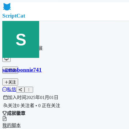
ScriptCat
首页
社区
脚本列表
浏览器扩展
santosbonnie741
登录
关注
私信
加入时间
2025年01月01日
关注
0 关注者 • 0 正在关注
成就徽章
我的脚本