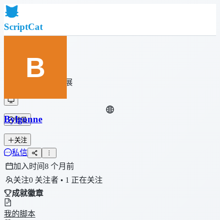
ScriptCat
首页
社区
脚本列表
浏览器扩展
Bylgonne
登录
关注
私信
加入时间
8 个月前
关注
0 关注者 • 1 正在关注
成就徽章
我的脚本