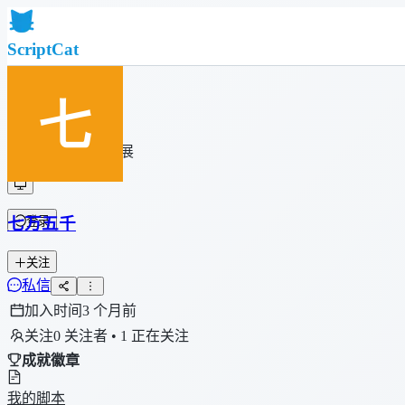
ScriptCat
首页
社区
脚本列表
浏览器扩展
七万五千
登录
关注
私信
加入时间
3 个月前
关注
0 关注者 • 1 正在关注
成就徽章
我的脚本