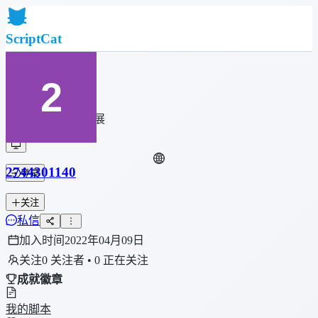
ScriptCat
首页
社区
脚本列表
浏览器扩展
2744301140
登录
关注
私信
加入时间
2022年04月09日
关注
0 关注者 • 0 正在关注
成就徽章
我的脚本