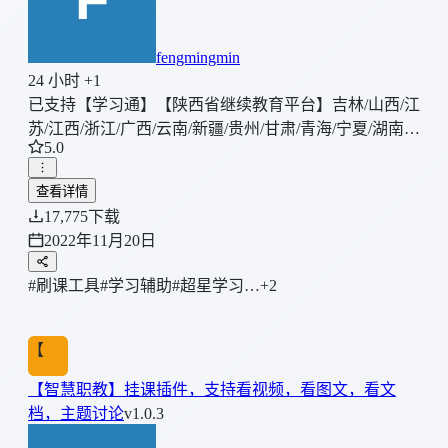
fengmingmin
24 小时 +1
已支持【学习通】【陕西省继续教育平台】吉林/山西/江
苏/江西/浙江/广西/云南/新疆/贵州/甘肃/青海/宁夏/湖南/
5.0
湖北/山东各省继续教育平台挂机脚本正在开发中。
查看详情
17,775
下载
2022年11月20日
#刷课工具
#学习辅助
#超星学习…
+2
【
【智慧职教】挂课插件，支持看视频，看图文，看文
档，主题讨论
v1.0.3