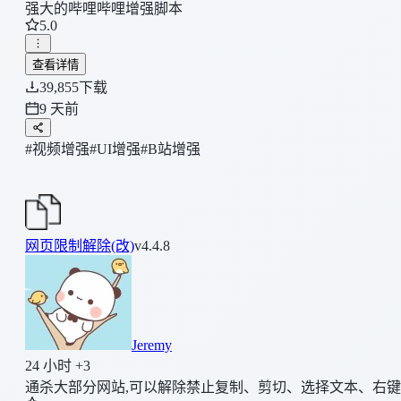
强大的哔哩哔哩增强脚本
5.0
查看详情
39,855
下载
9 天前
#视频增强
#UI增强
#B站增强
网页限制解除(改)
v4.4.8
Jeremy
24 小时 +3
通杀大部分网站,可以解除禁止复制、剪切、选择文本、右键菜