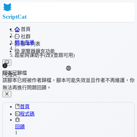
ScriptCat
首頁
/
社群
腳本市場
腳本列表
/
瀏覽器擴充功能
超星网课助手(改)(查题可用)
腳本已歸檔
登入
該腳本已經被作者歸檔，腳本可能失效並且作者不再維護，你
無法再進行問題回饋。
首頁
程式碼
回饋
1