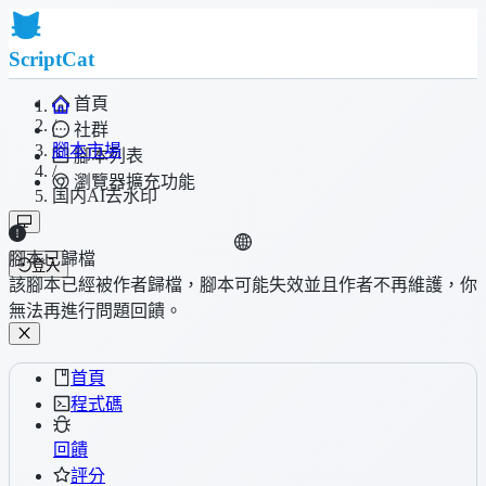
ScriptCat
首頁
/
社群
腳本市場
腳本列表
/
瀏覽器擴充功能
国内AI去水印
腳本已歸檔
登入
該腳本已經被作者歸檔，腳本可能失效並且作者不再維護，你
無法再進行問題回饋。
首頁
程式碼
回饋
評分