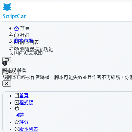
ScriptCat
首頁
/
社群
腳本市場
腳本列表
/
瀏覽器擴充功能
国内AI去水印
腳本已歸檔
登入
該腳本已經被作者歸檔，腳本可能失效並且作者不再維護，你
首頁
程式碼
回饋
評分
版本列表