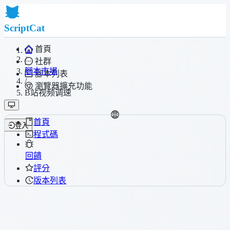
ScriptCat
首頁
/
社群
腳本市場
腳本列表
/
瀏覽器擴充功能
B站视频调速
首頁
登入
程式碼
回饋
評分
版本列表