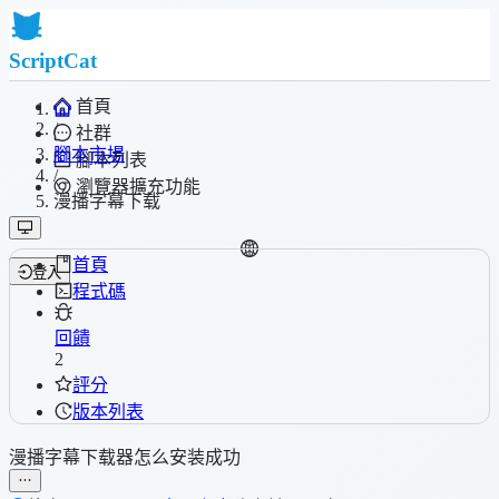
ScriptCat
首頁
/
社群
腳本市場
腳本列表
/
瀏覽器擴充功能
漫播字幕下载
首頁
登入
程式碼
回饋
2
評分
版本列表
漫播字幕下载器怎么安装成功