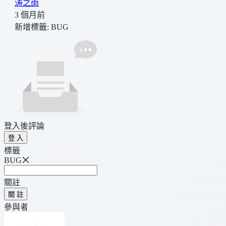
涛之雨
3 個月前
新增標籤:
BUG
登入後評論
登 入
標籤
BUG
關註
關 註
參與者