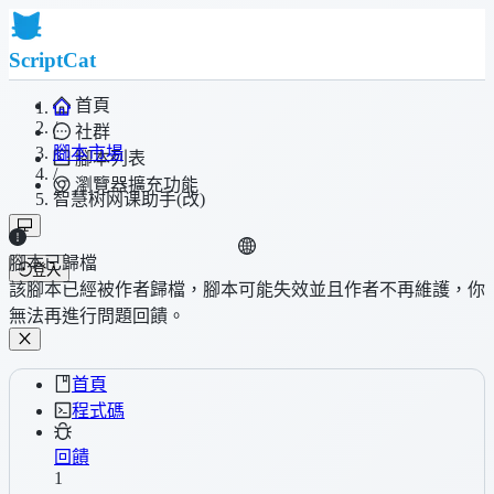
ScriptCat
首頁
/
社群
腳本市場
腳本列表
/
瀏覽器擴充功能
智慧树网课助手(改)
腳本已歸檔
登入
該腳本已經被作者歸檔，腳本可能失效並且作者不再維護，你
無法再進行問題回饋。
首頁
程式碼
回饋
1