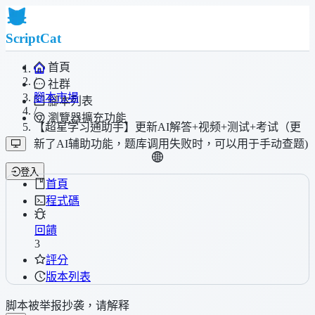
ScriptCat
首頁
/
社群
腳本市場
腳本列表
/
瀏覽器擴充功能
【超星学习通助手】更新AI解答+视频+测试+考试（更
新了AI辅助功能，题库调用失败时，可以用于手动查题)
登入
首頁
程式碼
回饋
3
評分
版本列表
脚本被举报抄袭，请解释