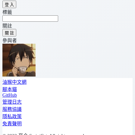
登 入
標籤
關註
關 註
參與者
油猴中文網
腳本貓
GitHub
管理日志
服務協議
隱私政策
免責聲明