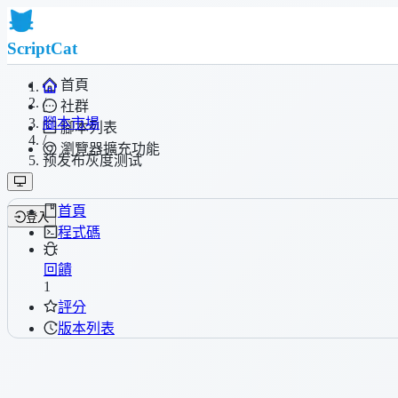
ScriptCat
首頁
/
社群
腳本市場
腳本列表
/
瀏覽器擴充功能
预发布灰度测试
首頁
登入
程式碼
回饋
1
評分
版本列表