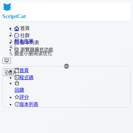
ScriptCat
首頁
/
社群
腳本市場
腳本列表
/
瀏覽器擴充功能
掘金小册阅读优化
首頁
登入
程式碼
回饋
評分
版本列表