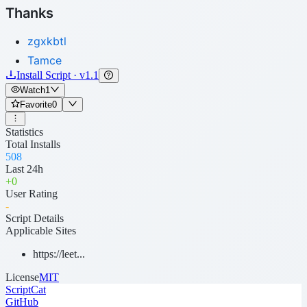
Thanks
zgxkbtl
Tamce
Install Script · v1.1
Watch
1
Favorite
0
Statistics
Total Installs
508
Last 24h
+
0
User Rating
-
Script Details
Applicable Sites
https://leet...
License
MIT
ScriptCat
GitHub