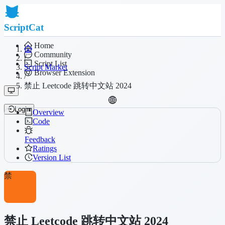
ScriptCat
Home
Community
/
Script List
Script Market
Browser Extension
/
禁止 Leetcode 跳转中文站 2024
Login
Overview
Code
Feedback
Ratings
Version List
禁
禁止 Leetcode 跳转中文站 2024