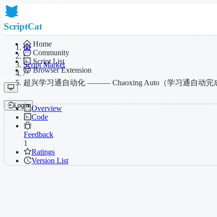
ScriptCat
Home
Community
/
Script List
Script Market
Browser Extension
/
超兴学习通自动化 ——— Chaoxing Auto（学习通自动
Login
Overview
Code
Feedback
1
Ratings
Version List