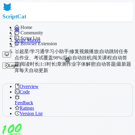
ScriptCat
Home
Community
/
Script List
Script Market
Browser Extension
/
🥇超星/学习通学习小助手|修复视频播放|自动跳转任务
点作业、考试覆盖98%|后台自动挂机|闯关课程|自动答
题|阅读时长|1:1时长|章测作业字体解密|自动答题|最新题
Login
库每天自动更新
Overview
Code
Feedback
Ratings
Version List