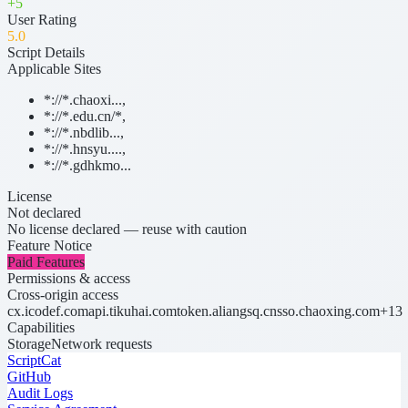
+
5
User Rating
5
.0
Script Details
Applicable Sites
*://*.chaoxi...
,
*://*.edu.cn/*
,
*://*.nbdlib...
,
*://*.hnsyu....
,
*://*.gdhkmo...
License
Not declared
No license declared — reuse with caution
Feature Notice
Paid Features
Permissions & access
Cross-origin access
cx.icodef.com
api.tikuhai.com
token.aliangsq.cn
sso.chaoxing.com
+13
Capabilities
Storage
Network requests
ScriptCat
GitHub
Audit Logs