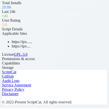
Total Installs
20.8K
Last 24h
+
41
User Rating
5
.0
Script Details
Applicable Sites
https://ipx....
,
https://ipx....
License
GPL-3.0
Permissions & access
Capabilities
Storage
ScriptCat
GitHub
Audit Logs
Service Agreement
Privacy Policy
Disclaimer
© 2022-Present ScriptCat. All rights reserved.