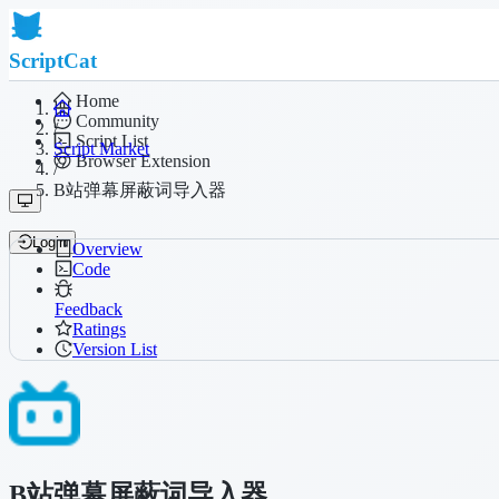
ScriptCat
Home
Community
/
Script List
Script Market
Browser Extension
/
B站弹幕屏蔽词导入器
Login
Overview
Code
Feedback
Ratings
Version List
B站弹幕屏蔽词导入器