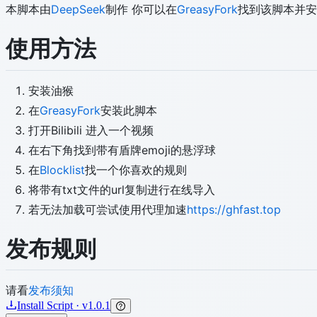
本脚本由
DeepSeek
制作 你可以在
GreasyFork
找到该脚本并安
使用方法
安装油猴
在
GreasyFork
安装此脚本
打开Bilibili 进入一个视频
在右下角找到带有盾牌emoji的悬浮球
在
Blocklist
找一个你喜欢的规则
将带有txt文件的url复制进行在线导入
若无法加载可尝试使用代理加速
https://ghfast.top
发布规则
请看
发布须知
Install Script · v1.0.1