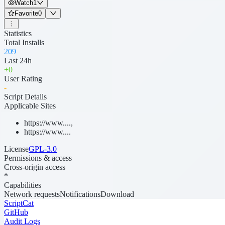
Watch
1
Favorite
0
Statistics
Total Installs
209
Last 24h
+
0
User Rating
-
Script Details
Applicable Sites
https://www....
,
https://www....
License
GPL-3.0
Permissions & access
Cross-origin access
*
Capabilities
Network requests
Notifications
Download
ScriptCat
GitHub
Audit Logs