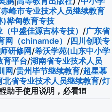
奥鹏
|
高等教育出版社
) /
中小学
/
赤峰市专业技术人员继续教育
林)桦甸教育专技
业（中盛佳源吉林专技）
/
广东省
（chinamde）
/
四川创联专
师研修网
/
希沃学苑(山东中小学
教育平台
/
湖南省专业技术人员
训网
/
贵州毕节继续教育
/
超星慕
河北省专业技术人员继续教育
/
灯
课程助手使用说明，必看❗❗❗