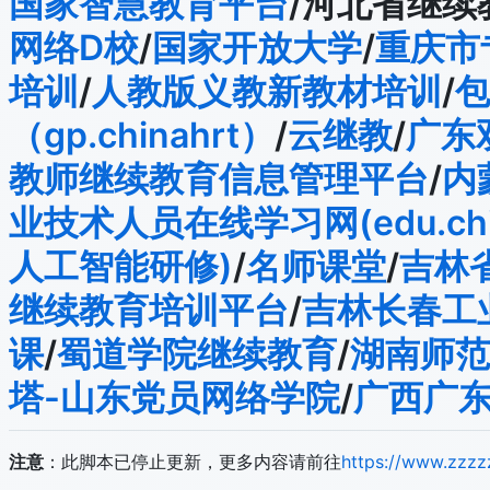
国家智慧教育平台
/河北省继续
网络D校
/
国家开放大学
/
重庆市
培训
/
人教版义教新教材培训
/
包
（gp.chinahrt）
/
云继教
/
广东
教师继续教育信息管理平台
/
内
业技术人员在线学习网(edu.chin
人工智能研修)
/
名师课堂
/
吉林
继续教育培训平台
/
吉林长春工
课
/
蜀道学院继续教育
/
湖南师范
塔-山东党员网络学院
/
广西广
注意
：此脚本已停止更新，更多内容请前往
https://www.zzz