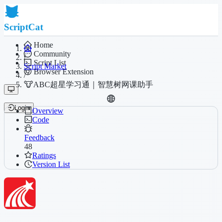
ScriptCat
Home
Community
/
Script List
Script Market
Browser Extension
/
🐮ABC超星学习通｜智慧树网课助手
Login
Overview
Code
Feedback
48
Ratings
Version List