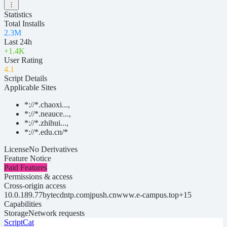
Statistics
Total Installs
2.3M
Last 24h
+
1.4K
User Rating
4
.1
Script Details
Applicable Sites
*://*.chaoxi...
,
*://*.neauce...
,
*://*.zhihui...
,
*://*.edu.cn/*
License
No Derivatives
Feature Notice
Paid Features
Permissions & access
Cross-origin access
10.0.189.77
bytecdntp.com
jpush.cn
www.e-campus.top
+15
Capabilities
Storage
Network requests
ScriptCat