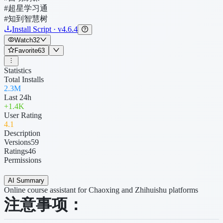
#超星学习通
#知到智慧树
Install Script · v4.6.4
Watch
32
Favorite
63
Statistics
Total Installs
2.3M
Last 24h
+
1.4K
User Rating
4
.1
Description
Versions
59
Ratings
46
Permissions
AI Summary
Online course assistant for Chaoxing and Zhihuishu platforms
注意事项：