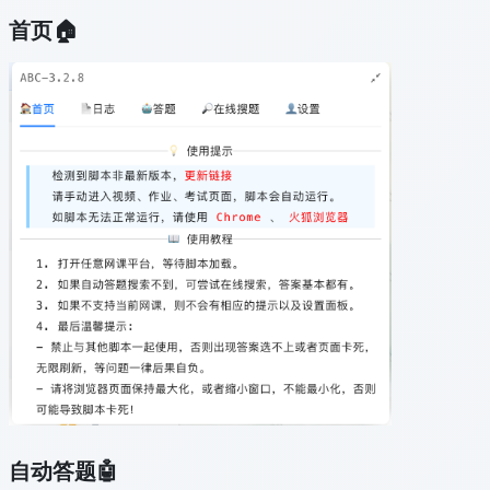
首页🏠
自动答题🤖️