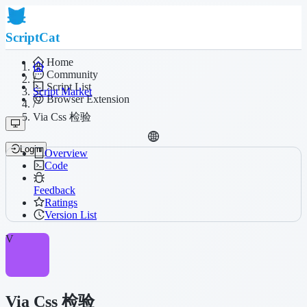
ScriptCat
Home
Community
/
Script List
Script Market
Browser Extension
/
Via Css 检验
Login
Overview
Code
Feedback
Ratings
Version List
V
Via Css 检验