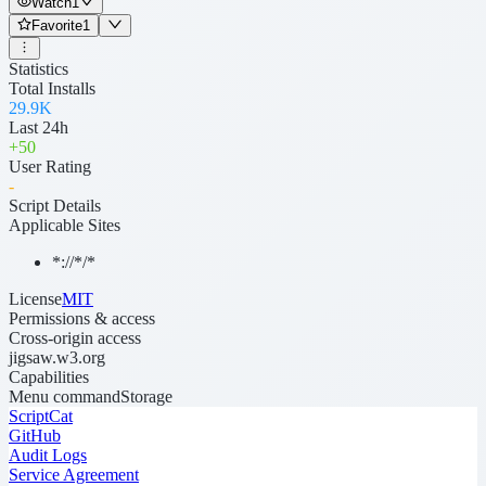
Watch
1
Favorite
1
Statistics
Total Installs
29.9K
Last 24h
+
50
User Rating
-
Script Details
Applicable Sites
*://*/*
License
MIT
Permissions & access
Cross-origin access
jigsaw.w3.org
Capabilities
Menu command
Storage
ScriptCat
GitHub
Audit Logs
Service Agreement