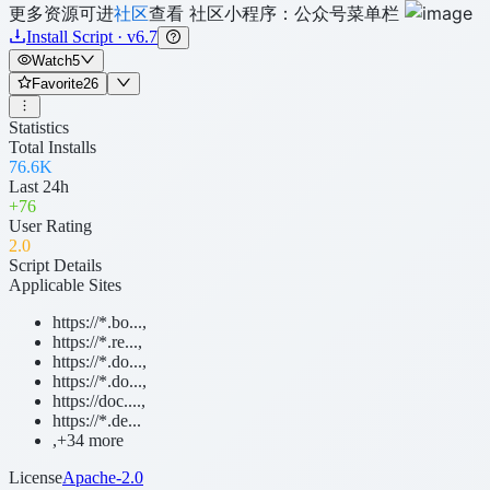
更多资源可进
社区
查看 社区小程序：公众号菜单栏
Install Script · v6.7
Watch
5
Favorite
26
Statistics
Total Installs
76.6K
Last 24h
+
76
User Rating
2
.0
Script Details
Applicable Sites
https://*.bo...
,
https://*.re...
,
https://*.do...
,
https://*.do...
,
https://doc....
,
https://*.de...
,
+34 more
License
Apache-2.0