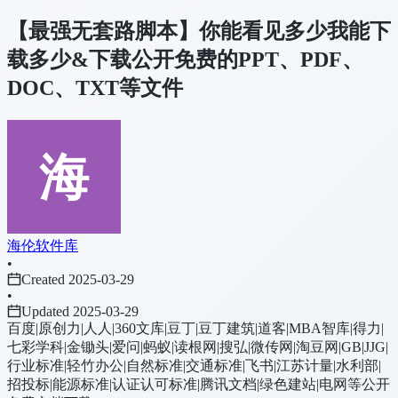
【最强无套路脚本】你能看见多少我能下
载多少&下载公开免费的PPT、PDF、
DOC、TXT等文件
海伦软件库
•
Created 2025-03-29
•
Updated 2025-03-29
百度|原创力|人人|360文库|豆丁|豆丁建筑|道客|MBA智库|得力|
七彩学科|金锄头|爱问|蚂蚁|读根网|搜弘|微传网|淘豆网|GB|JJG|
行业标准|轻竹办公|自然标准|交通标准|飞书|江苏计量|水利部|
招投标|能源标准|认证认可标准|腾讯文档|绿色建站|电网等公开