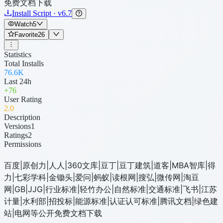
免费文档下载
Install Script · v6.7
Watch
5
Favorite
26
Statistics
Total Installs
76.6K
Last 24h
+
76
User Rating
2
.0
Description
Versions
1
Ratings
2
Permissions
百度|原创力|人人|360文库|豆丁|豆丁建筑|道客|MBA智库|得
力|七彩学科|金锄头|爱问|蚂蚁|读根网|搜弘|微传网|淘豆
网|GB|JJG|行业标准|轻竹办公|自然标准|交通标准|飞书|江苏
计量|水利部|招投标|能源标准|认证认可标准|腾讯文档|绿色建
站|电网等公开免费文档下载