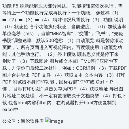
功能 F5 刷新能解决大部分问题。 功能按钮需依次执行，需
等待上一个功能执行完成再执行下一个功能。 像这样（1）
➡️（2）➡️（3）➡️（4） 特殊情况只需执行（3） 功能 说明
（0）状态位 各个功能执行状态，当前进度。 （0）加载速率
单位毫秒（ms），当前“MBA智库”，“交通”，“飞书”，“先晓
书院”调整速率，默认500毫秒 （1）自动预览 就是替你滚动
页面，让所有页面进入可视范围内。百度须使用自动预览功
能，其他手动也行。 （2）停止预览 顾名思义就是停下来，
别动了 （3）下载图片 图片或文本或HTML等打压缩包下
载，方便你们后续二次处理，例如：OCR识别 （3）下载PDF
图片合并导出 PDF 文件 （4）获取文本 文本内容 （3）打印
PDF 浏览器本身打印功能，鼠标右键”打印“或 Ctrl + P
键，“目标打印机处” 点击另存为PDF （4）获取地址 导出图
片地址二次处理，不一定有数据取决于文档类型 （4）打包下
载 包含html内容和txt内，在浏览器打开html方便复制到
excel中
公众号：海伦软件库