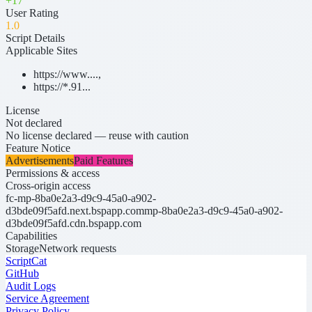
+
17
User Rating
1
.0
Script Details
Applicable Sites
https://www....
,
https://*.91...
License
Not declared
No license declared — reuse with caution
Feature Notice
Advertisements
Paid Features
Permissions & access
Cross-origin access
fc-mp-8ba0e2a3-d9c9-45a0-a902-
d3bde09f5afd.next.bspapp.com
mp-8ba0e2a3-d9c9-45a0-a902-
d3bde09f5afd.cdn.bspapp.com
Capabilities
Storage
Network requests
ScriptCat
GitHub
Audit Logs
Service Agreement
Privacy Policy