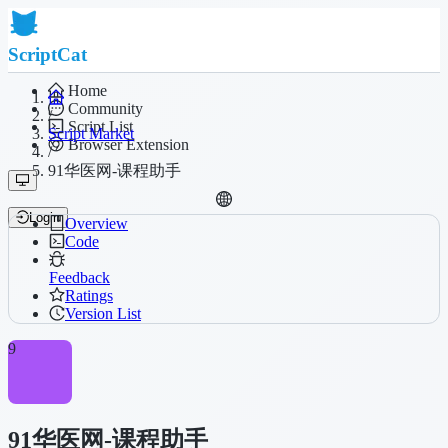
ScriptCat
Home
Community
/
Script List
Script Market
Browser Extension
/
91华医网-课程助手
Login
Overview
Code
Feedback
Ratings
Version List
9
91华医网-课程助手