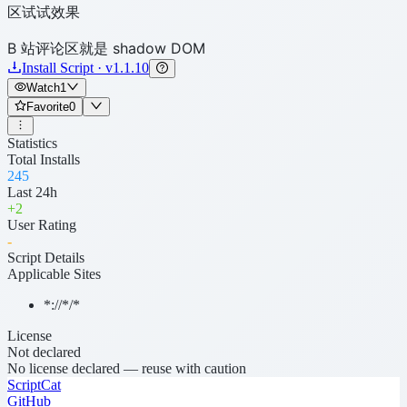
区试试效果
B 站评论区就是 shadow DOM
Install Script · v1.1.10
Watch
1
Favorite
0
Statistics
Total Installs
245
Last 24h
+
2
User Rating
-
Script Details
Applicable Sites
*://*/*
License
Not declared
No license declared — reuse with caution
ScriptCat
GitHub