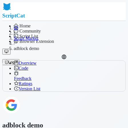
ScriptCat
Home
Community
/
Script List
Script Market
Browser Extension
/
adblock demo
Login
Overview
Code
Feedback
Ratings
Version List
adblock demo