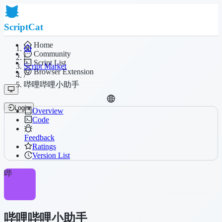
ScriptCat
Home
Community
/
Script List
Script Market
Browser Extension
/
哔哩哔哩小助手
Login
Overview
Code
Feedback
Ratings
Version List
哔
哔哩哔哩小助手