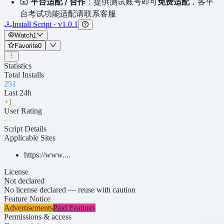
📧
平台适配 / 合作
：提供测试账号即可
免费适配
，各平
台考试功能适配请联系客服
Install Script · v1.0.1
Watch
1
Favorite
0
Statistics
Total Installs
251
Last 24h
+
1
User Rating
-
Script Details
Applicable Sites
https://www....
License
Not declared
No license declared — reuse with caution
Feature Notice
Advertisements
Paid Features
Permissions & access