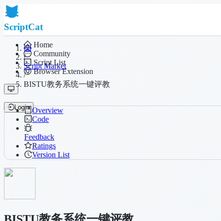
ScriptCat
Home
Community
/
Script List
Script Market
Browser Extension
/
BISTU教务系统一键评教
Login
Overview
Code
Feedback
Ratings
Version List
BISTU教务系统一键评教