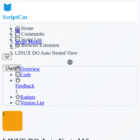
ScriptCat
Home
Community
/
Script List
Script Market
Browser Extension
/
LINUX DO Auto Nested View
Login
Overview
Code
Feedback
1
Ratings
Version List
L