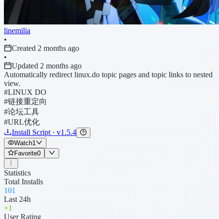
linemilia
•
Created 2 months ago
•
Updated 2 months ago
Automatically redirect linux.do topic pages and topic links to nested
view.
#LINUX DO
#链接重定向
#论坛工具
#URL优化
Install Script · v1.5.4
Watch
1
Favorite
0
Statistics
Total Installs
101
Last 24h
+
1
User Rating