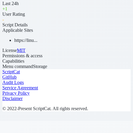
Last 24h
+
1
User Rating
-
Script Details
Applicable Sites
https://linu...
License
MIT
Permissions & access
Capabilities
Menu command
Storage
ScriptCat
GitHub
Audit Logs
Service Agreement
Privacy Policy
Disclaimer
© 2022-Present ScriptCat. All rights reserved.