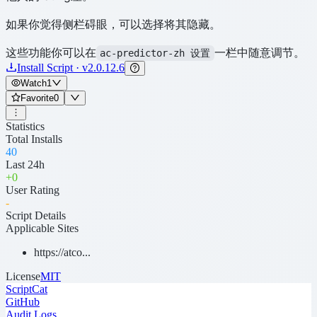
如果你觉得侧栏碍眼，可以选择将其隐藏。
这些功能你可以在
一栏中随意调节。
ac-predictor-zh 设置
Install Script · v2.0.12.6
Watch
1
Favorite
0
Statistics
Total Installs
40
Last 24h
+
0
User Rating
-
Script Details
Applicable Sites
https://atco...
License
MIT
ScriptCat
GitHub
Audit Logs