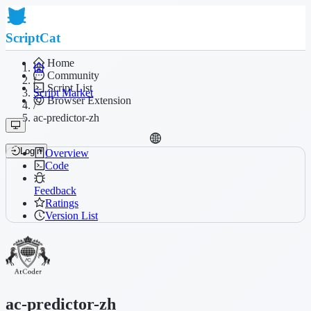
ScriptCat
Home
Community
/
Script List
Script Market
Browser Extension
/
ac-predictor-zh
Login
Overview
Code
Feedback
Ratings
Version List
ac-predictor-zh