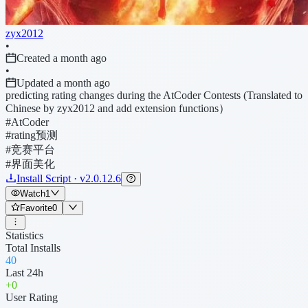
zyx2012
•
Created a month ago
•
Updated a month ago
predicting rating changes during the AtCoder Contests (Translated to
Chinese by zyx2012 and add extension functions）
#AtCoder
#rating预测
#竞赛平台
#界面美化
Install Script · v2.0.12.6
Watch
1
Favorite
0
Statistics
Total Installs
40
Last 24h
+
0
User Rating