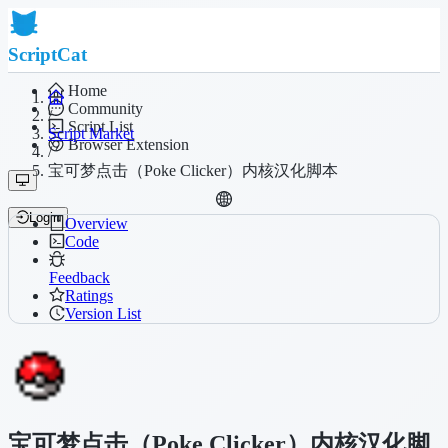
ScriptCat
Home
Community
/
Script List
Script Market
Browser Extension
/
宝可梦点击（Poke Clicker）内核汉化脚本
Login
Overview
Code
Feedback
Ratings
Version List
宝可梦点击（Poke Clicker）内核汉化脚