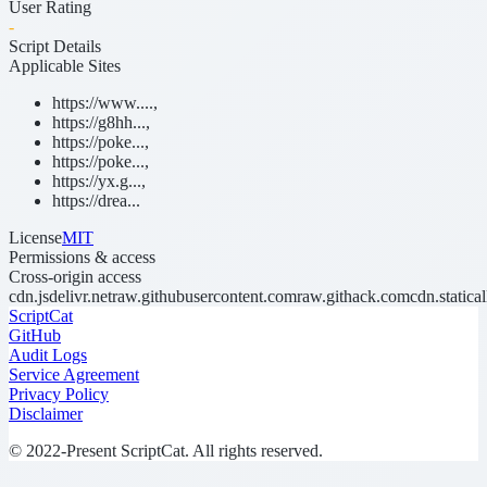
User Rating
-
Script Details
Applicable Sites
https://www....
,
https://g8hh...
,
https://poke...
,
https://poke...
,
https://yx.g...
,
https://drea...
License
MIT
Permissions & access
Cross-origin access
cdn.jsdelivr.net
raw.githubusercontent.com
raw.githack.com
cdn.statical
ScriptCat
GitHub
Audit Logs
Service Agreement
Privacy Policy
Disclaimer
© 2022-Present ScriptCat. All rights reserved.