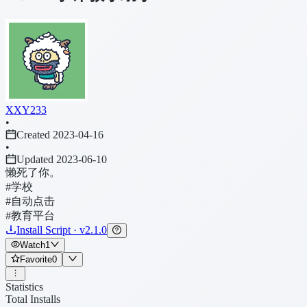
XXY233
•
Created 2023-04-16
•
Updated 2023-06-10
懒死了你。
#学校
#自动点击
#教育平台
Install Script · v2.1.0
Watch
1
Favorite
0
Statistics
Total Installs