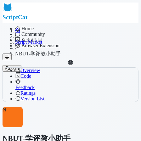
ScriptCat
Home
Community
/
Script List
Script Market
Browser Extension
/
NBUT-学评教小助手
Login
Overview
Code
Feedback
Ratings
Version List
N
NBUT-学评教小助手