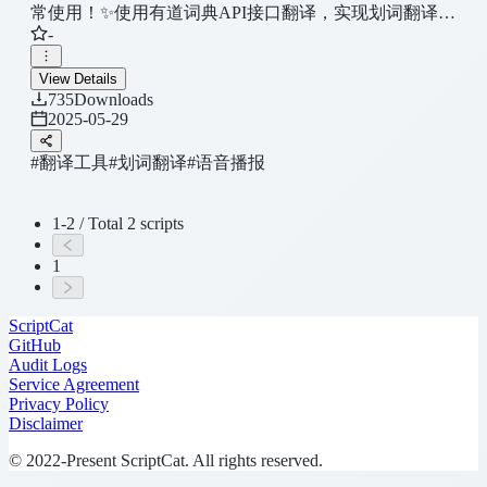
常使用！✨使用有道词典API接口翻译，实现划词翻译
-
+朗读+鼠标移出划词范围则关闭悬浮翻译功能，不想使
用该脚本时按 "Ctrl+空格" 关闭该脚本，轻量快速稳定！
View Details
仅支持英译中、单词翻译，不支持句子翻译。国内外皆
735
Downloads
可使用！
2025-05-29
#翻译工具
#划词翻译
#语音播报
1-2 / Total 2 scripts
1
ScriptCat
GitHub
Audit Logs
Service Agreement
Privacy Policy
Disclaimer
© 2022-Present ScriptCat. All rights reserved.