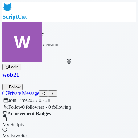
ScriptCat
Home
Community
Script List
Browser Extension
Login
wob21
Follow
Private Message
Join Time
2025-05-28
Follow
0 followers • 0 following
Achievement Badges
My Scripts
My Favorites