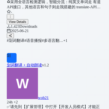
♻采用全语言检测逻辑，智能分流：纯英文单词走 有道
API接口，其他语言和句子则走我搭建的 translate-API接
-
口。✨实现划词后自动朗读并翻译，若电脑缺少语音包
则给出提示，可使用 Ctrl+空格 [关闭/开启] 该脚本。
View Details
1,423
Downloads
2025-06-21
#划词翻译
#语音播报
#多语言翻…
+1
划
划词翻译 + 自动朗读
v1.2
wob21
24h +2
✅请先到【扩展管理】中打开【开发人员模式】才能正