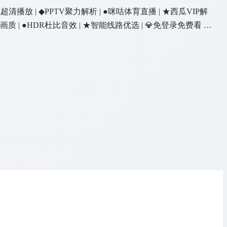
乐视超清播放 | ◆PPTV聚力解析 | ●咪咕体育直播 | ★西瓜VIP解
蓝光画质 | ●HDR杜比音效 | ★智能线路优选 | 💎免登录免费看 |