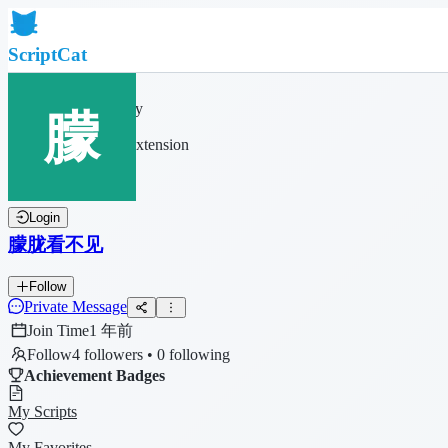
ScriptCat
Home
Community
Script List
Browser Extension
Login
朦胧看不见
Follow
Private Message
Join Time
1 年前
Follow
4 followers • 0 following
Achievement Badges
My Scripts
My Favorites