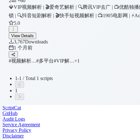
24h +60
💎VIP视频解析 | 🎬爱奇艺解析 | 🔍腾讯VIP去广 | 📺优酷
锁 | 🔍抖音短剧解析 | 🎬快手短视频解析 | 📺1905电影网 |
5.0
🎞️热播剧/最新电影/独家综艺/国漫日番 | ⚡极速评估 | 🔄智能缓存
View Details
3,767
Downloads
1 个月前
#视频解析…
#多平台
#VIP解…
+1
1-1 / Total 1 scripts
1
ScriptCat
GitHub
Audit Logs
Service Agreement
Privacy Policy
Disclaimer