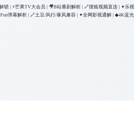
独播解锁 | ⚡芒果TV大会员 | 🎥B站番剧解析 | 🔗搜狐视频直连 | ✦
 ⚡AcFun弹幕解析 | 🔗土豆/风行/暴风兼容 | ✦全网影视通解 | ◆4K
 | 🚀DNS预解析 | 🚀24并发加速