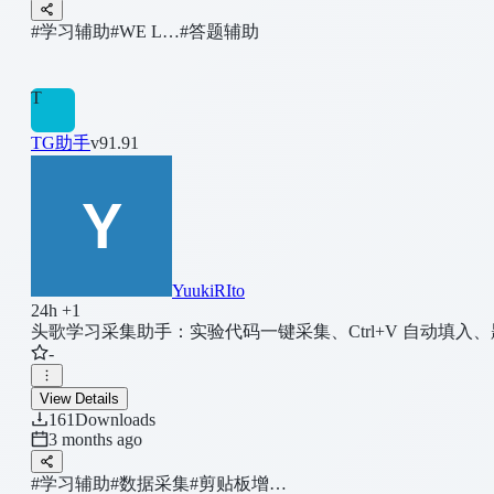
#学习辅助
#WE L…
#答题辅助
T
TG助手
v91.91
YuukiRIto
24h +1
头歌学习采集助手：实验代码一键采集、Ctrl+V 自动填
-
View Details
161
Downloads
3 months ago
#学习辅助
#数据采集
#剪贴板增…