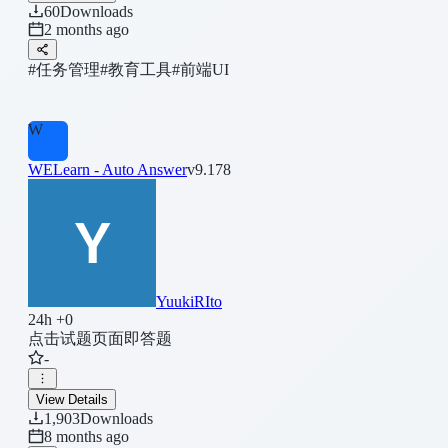
60
Downloads
2 months ago
#任务管理
#教育工具
#前端UI
W
WELearn - Auto Answer
v9.178
YuukiRIto
24h +0
点击试题页面即答题
-
View Details
1,903
Downloads
8 months ago