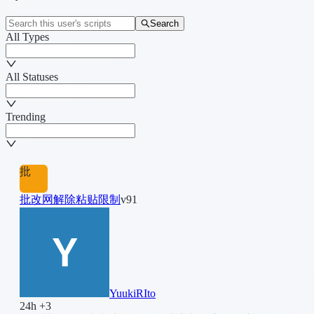
Search
All Types
All Statuses
Trending
批
批改网解除粘贴限制
v91
YuukiRIto
24h +3