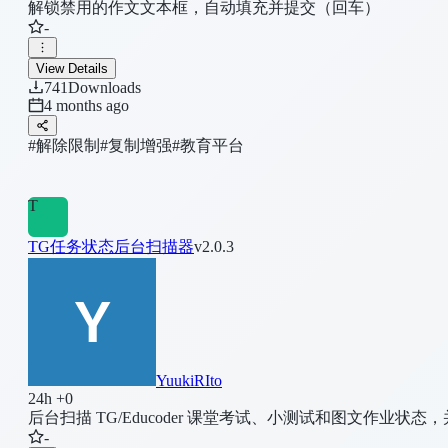
解锁禁用的作文文本框，自动填充并提交（回车）
-
View Details
741
Downloads
4 months ago
#解除限制
#复制增强
#教育平台
T
TG任务状态后台扫描器
v2.0.3
YuukiRIto
24h +0
后台扫描 TG/Educoder 课堂考试、小测试和图文作业状
-