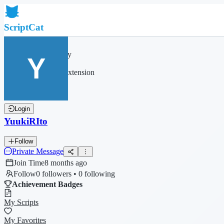
ScriptCat
Home
Community
Script List
Browser Extension
Login
YuukiRIto
Follow
Private Message
Join Time
8 months ago
Follow
0 followers • 0 following
Achievement Badges
My Scripts
My Favorites