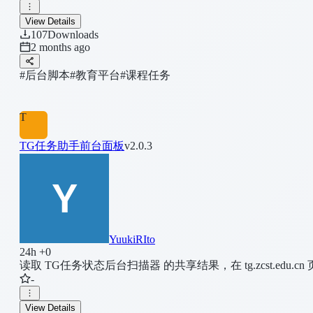
View Details
107
Downloads
2 months ago
#后台脚本
#教育平台
#课程任务
T
TG任务助手前台面板
v2.0.3
YuukiRIto
24h +0
读取 TG任务状态后台扫描器 的共享结果，在 tg.zcst.edu
-
View Details