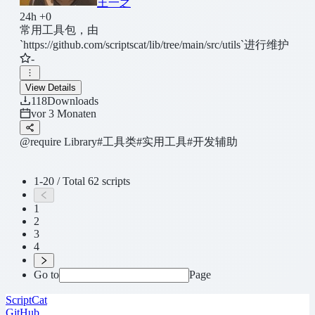
王一之
24h +0
常用工具包，由
`https://github.com/scriptscat/lib/tree/main/src/utils`进行维护
-
View Details
118
Downloads
vor 3 Monaten
@require Library
#工具类
#实用工具
#开发辅助
1-20 / Total 62 scripts
1
2
3
4
Go to
Page
ScriptCat
GitHub