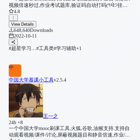
视频倍速秒过,作业考试题库,验证码自动打码(੧ᐛ੭挂科
4.8
模式,启动)
View Details
648,640
Downloads
2022-10-11
#超星学习…
#工具类
#学习辅助
+1
中
中国大学慕课小工具
v2.5.4
王一之
24h +8
一个中国大学mooc刷课工具,火狐,谷歌,油猴支持.支持自
动观看视频/课件/讨论,屏蔽视频题目和静音倍速,作业/测