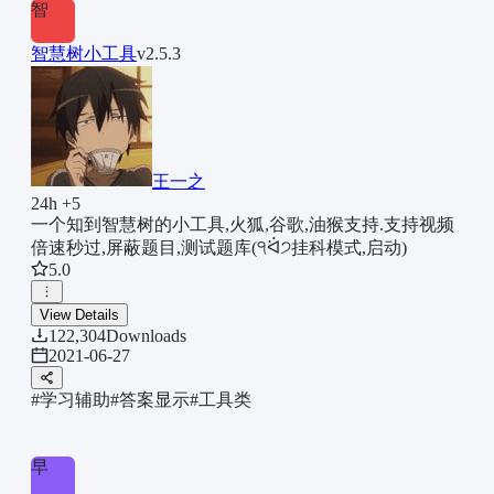
智
智慧树小工具
v2.5.3
王一之
24h +5
一个知到智慧树的小工具,火狐,谷歌,油猴支持.支持视频
倍速秒过,屏蔽题目,测试题库(੧ᐛ੭挂科模式,启动)
5.0
View Details
122,304
Downloads
2021-06-27
#学习辅助
#答案显示
#工具类
早