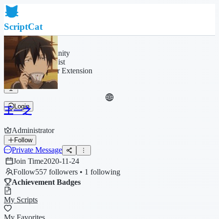
ScriptCat
Home
Community
Script List
Browser Extension
Login
王一之
Administrator
Follow
Private Message
Join Time
2020-11-24
Follow
557 followers • 1 following
Achievement Badges
My Scripts
My Favorites