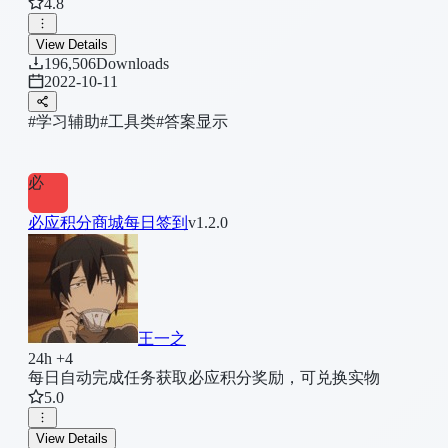
4.8
试题库,考试题库,SCOP课程(੧ᐛ੭挂科模式,启动)
View Details
196,506
Downloads
2022-10-11
#学习辅助
#工具类
#答案显示
必
必应积分商城每日签到
v1.2.0
王一之
24h +4
每日自动完成任务获取必应积分奖励，可兑换实物
5.0
View Details