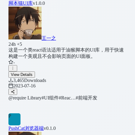
脚本猫UI库
v1.0.0
王一之
24h +5
这是一个类react语法适用于油猴脚本的UI库，用于快速
构建一个美观且不会影响页面的UI面板。
-
View Details
3,465
Downloads
2023-07-16
@require Library
#UI组件
#Reac…
#前端开发
P
PushCat浏览器端
v0.1.0