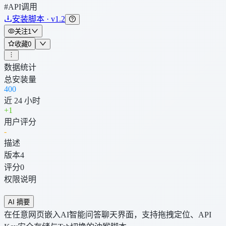
#API调用
安装脚本 · v1.2
关注
1
收藏
0
数据统计
总安装量
400
近 24 小时
+
1
用户评分
-
描述
版本
4
评分
0
权限说明
AI 摘要
在任意网页嵌入AI智能问答聊天界面，支持拖拽定位、API