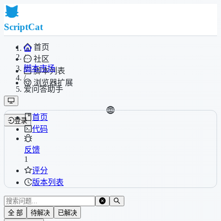
ScriptCat
首页
/
社区
脚本市场
脚本列表
/
浏览器扩展
爱问答助手
首页
登录
代码
反馈
1
评分
版本列表
全 部
待解决
已解决