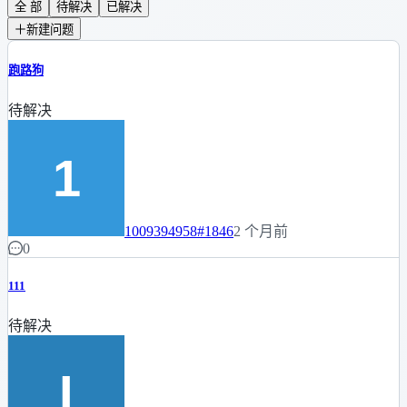
全 部
待解决
已解决
新建问题
跑路狗
待解决
1009394958
#1846
2 个月前
0
111
待解决