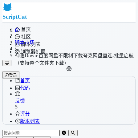
ScriptCat
首页
/
社区
脚本市场
脚本列表
/
浏览器扩展
神速Down·百度网盘不限制下载夸克网盘直连-批量启航
（支持整个文件夹下载）
登录
首页
代码
反馈
5
评分
版本列表