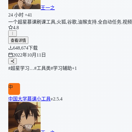
王一之
24 小时 +41
一个超星慕课刷课工具,火狐,谷歌,油猴支持.全自动任务,视频
4.8
查看详情
648,674
下载
2022年10月11日
#超星学习…
#工具类
#学习辅助
+1
中
中国大学慕课小工具
v2.5.4