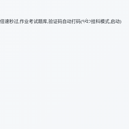
倍速秒过,作业考试题库,验证码自动打码(੧ᐛ੭挂科模式,启动)