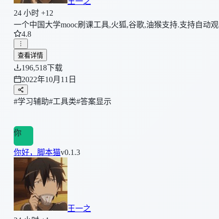
王一之
24 小时 +12
一个中国大学mooc刷课工具,火狐,谷歌,油猴支持.支持自动观
4.8
查看详情
196,518
下载
2022年10月11日
#学习辅助
#工具类
#答案显示
你
你好，脚本猫
v0.1.3
王一之