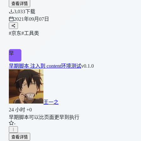
查看详情
3,033
下载
2021年09月07日
#京东
#工具类
早
早期脚本 注入到 content环境测试
v0.1.0
王一之
24 小时 +0
早期脚本可以比页面更早到执行
-
查看详情