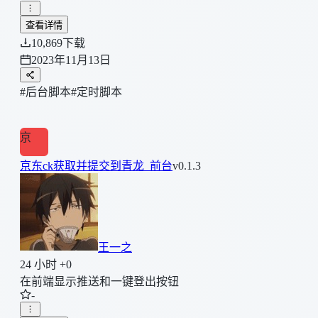
查看详情
10,869
下载
2023年11月13日
#后台脚本
#定时脚本
京
京东ck获取并提交到青龙_前台
v0.1.3
王一之
24 小时 +0
在前端显示推送和一键登出按钮
-