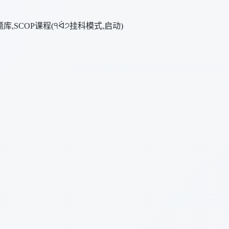
,SCOP课程(੧ᐛ੭挂科模式,启动)