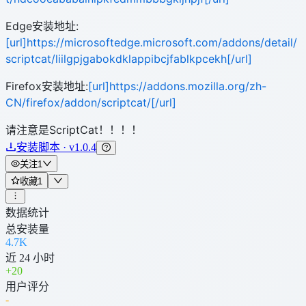
Edge安装地址:
[url]https://microsoftedge.microsoft.com/addons/detail/
scriptcat/liilgpjgabokdklappibcjfablkpcekh[/url]
Firefox安装地址:
[url]https://addons.mozilla.org/zh-
CN/firefox/addon/scriptcat/[/url]
请注意是ScriptCat！！！！
安装脚本 · v1.0.4
关注
1
收藏
1
数据统计
总安装量
4.7K
近 24 小时
+
20
用户评分
-