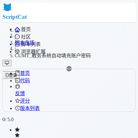
ScriptCat
首页
/
社区
脚本市场
脚本列表
/
浏览器扩展
CUMT_教务系统自动填充账户密码
首页
登录
代码
反馈
评分
版本列表
0
/ 5.0