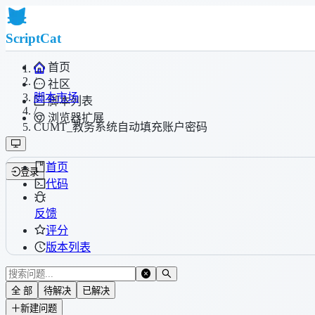
ScriptCat
首页
/
社区
脚本市场
脚本列表
/
浏览器扩展
CUMT_教务系统自动填充账户密码
首页
登录
代码
反馈
评分
版本列表
全 部
待解决
已解决
新建问题