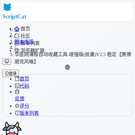
ScriptCat
首页
/
社区
脚本市场
脚本列表
/
浏览器扩展
华医网课程自动收藏工具-增强版(批量)V2.5 稳定【赛博
朋克风格】
登录
首页
代码
反馈
评分
版本列表