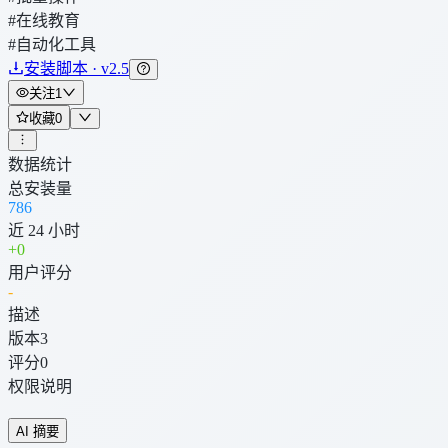
#在线教育
#自动化工具
安装脚本 · v2.5
关注
1
收藏
0
数据统计
总安装量
786
近 24 小时
+
0
用户评分
-
描述
版本
3
评分
0
权限说明
AI 摘要