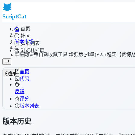
ScriptCat
首页
/
社区
脚本市场
脚本列表
/
浏览器扩展
华医网课程自动收藏工具-增强版(批量)V2.5 稳定【赛博
首页
登录
代码
反馈
评分
版本列表
版本历史