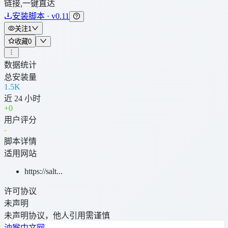
链接,一键直达
安装脚本 · v0.11
关注
1
收藏
0
数据统计
总安装量
1.5K
近 24 小时
+
0
用户评分
-
脚本详情
适用网站
https://salt...
许可协议
未声明
未声明协议，他人引用需谨慎
油猴中文网