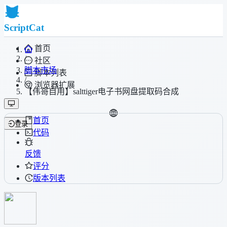
ScriptCat
首页
/
社区
脚本市场
脚本列表
/
浏览器扩展
【伟哥自用】salttiger电子书网盘提取码合成
首页
登录
代码
反馈
评分
版本列表