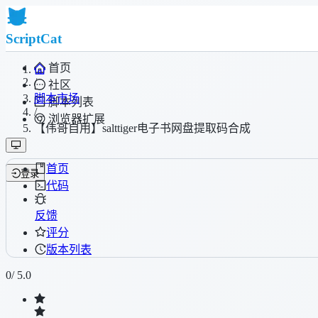
ScriptCat
首页
/
社区
脚本市场
脚本列表
/
浏览器扩展
【伟哥自用】salttiger电子书网盘提取码合成
首页
登录
代码
反馈
评分
版本列表
0
/ 5.0