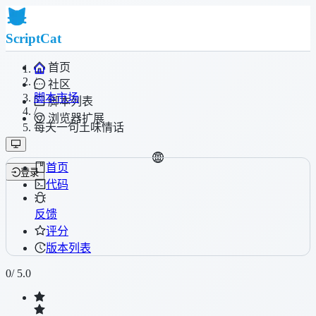
ScriptCat
首页
/
社区
脚本市场
脚本列表
/
浏览器扩展
每天一句土味情话
首页
登录
代码
反馈
评分
版本列表
0
/ 5.0